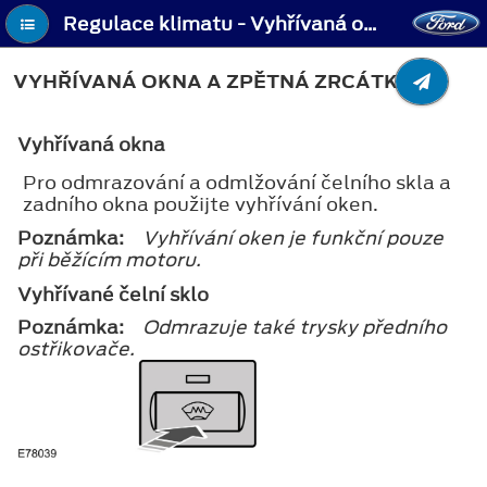
Regulace klimatu - Vyhřívaná okna a zpětná zrcátka
VYHŘÍVANÁ OKNA A ZPĚTNÁ ZRCÁTKA
Vyhřívaná okna
Pro odmrazování a odmlžování čelního skla a
zadního okna použijte vyhřívání oken.
Poznámka:
Vyhřívání oken je funkční pouze
při běžícím motoru.
Vyhřívané čelní sklo
Poznámka:
Odmrazuje také trysky předního
ostřikovače.