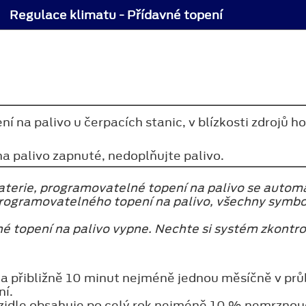
Regulace klimatu - Přídavné topení
 na palivo u čerpacích stanic, v blízkosti zdrojů 
a palivo zapnuté, nedoplňujte palivo.
aterie, programovatelné topení na palivo se autom
programovatelného topení na palivo, všechny symboly
é topení na palivo vypne. Nechte si systém zkontr
a přibližně 10 minut nejméně jednou měsíčně v průb
ní.
ozidle obsahuje po celý rok nejméně 10 % nemrznoucí 