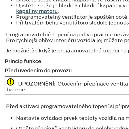
Ujistěte se, že je hladina chladicí kapaliny
kapaliny motoru
.
Programovatelný ventilátor je spuštěn poté, 
Při trvalém běhu ventilátoru sleduje jednotk
Programovatelné topení na palivo pracuje nezávi
Pro rychlejší ohřev interiéru vozidla jej můžete p
Je možné, že když je programovatelné topení na p
Princip funkce
Před uvedením do provozu
UPOZORNĚNÍ
: Otočením přepínače ventilát
baterie.
Před aktivací programovatelného topení si připra
Nastavte ovládací prvek teploty vozidla na
Otočte přepínač ventilátoru do polohy jedna