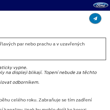
hořlavých par nebo prachu a v uzavřených
aticky vypne.
 na displeji blikají. Topení nebude za těchto
olovat odborníkem.
ěhu celého roku. Zabraňuje se tím zadření
kapaliny, jinak by mohlo dojít ke korozi.