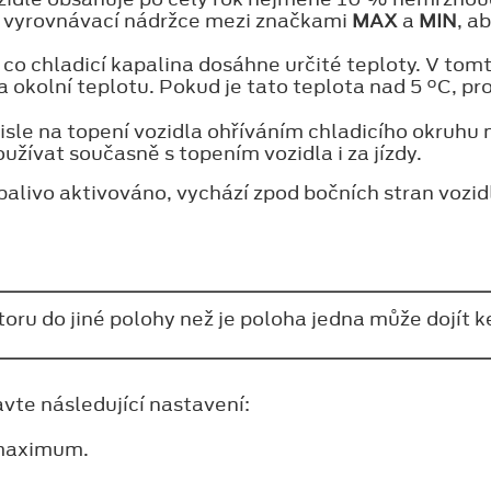
 ve vyrovnávací nádržce mezi značkami
MAX
a
MIN
, a
co chladicí kapalina dosáhne určité teploty. V tom
a okolní teplotu. Pokud je tato teplota nad 5 °C, p
sle na topení vozidla ohříváním chladicího okruhu 
oužívat současně s topením vozidla i za jízdy.
alivo aktivováno, vychází zpod bočních stran vozidl
oru do jiné polohy než je poloha jedna může dojít ke
vte následující nastavení:
 maximum.
.