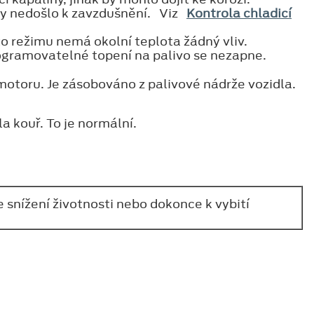
by nedošlo k zavzdušnění. Viz
Kontrola chladicí
to režimu nemá okolní teplota žádný vliv.
rogramovatelné topení na palivo se nezapne.
motoru. Je zásobováno z palivové nádrže vozidla.
a kouř. To je normální.
 snížení životnosti nebo dokonce k vybití