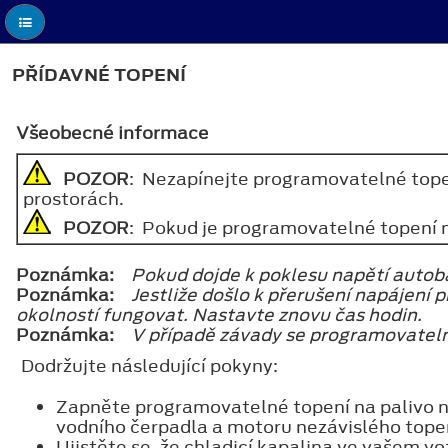
PŘÍDAVNÉ TOPENÍ
Všeobecné informace
POZOR
: Nezapínejte programovatelné topení
prostorách.
POZOR
: Pokud je programovatelné topení n
Poznámka:
Pokud dojde k poklesu napětí autob
Poznámka:
Jestliže došlo k přerušení napájení 
okolností fungovat. Nastavte znovu čas hodin.
Poznámka:
V případě závady se programovateln
Dodržujte následující pokyny:
Zapněte programovatelné topení na palivo n
vodního čerpadla a motoru nezávislého tope
Ujistěte se, že chladicí kapalina ve vašem v