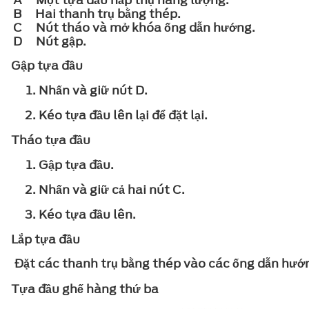
B
Hai thanh trụ bằng thép.
C
Nút tháo và mở khóa ống dẫn hướng.
D
Nút gập.
Gập tựa đầu
Nhấn và giữ nút D.
Kéo tựa đầu lên lại để đặt lại.
Tháo tựa đầu
Gập tựa đầu.
Nhấn và giữ cả hai nút C.
Kéo tựa đầu lên.
Lắp tựa đầu
Đặt các thanh trụ bằng thép vào các ống dẫn hướng
Tựa đầu ghế hàng thứ ba