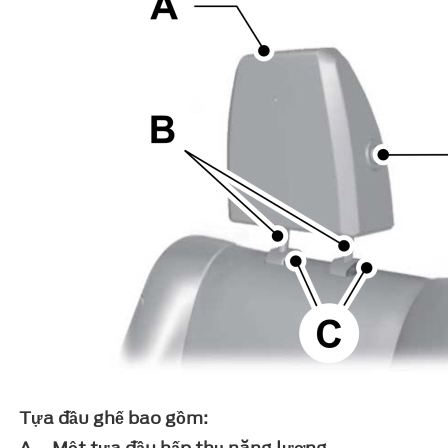
Tựa đầu ghế bao gồm:
A
Một tựa đầu hấp thụ năng lượng.