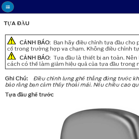
TỰA ĐẦU
CẢNH BÁO
: Bạn hãy điều chỉnh tựa đầu cho 
cổ trong trường hợp va chạm. Không điều chỉnh tự
CẢNH BÁO
: Tựa đầu là thiết bị an toàn. Nên
cách có thể làm giảm hiệu quả của tựa đầu trong 
Ghi Chú:
Điều chỉnh lưng ghế thẳng đứng trước kh
bảo rằng bạn cảm thấy thoải mái. Nếu chiều cao quá 
Tựa đầu ghế trước