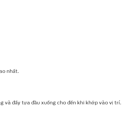
cao nhất.
 và đẩy tựa đầu xuống cho đến khi khớp vào vị trí.