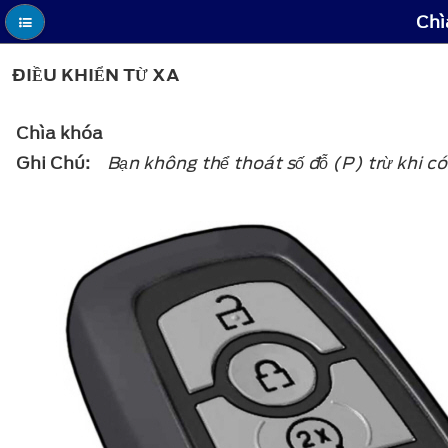
Chì
ĐIỀU KHIỂN TỪ XA
Chìa khóa
Ghi Chú:
Bạn không thể thoát số đỗ (P) trừ khi c