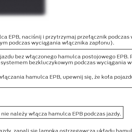
 EPB, naciśnij i przytrzymaj przełącznik podczas
ym podczas wyciągania włącznika zapłonu).
ojazdu bez włączonego hamulca postojowego EPB. Pa
 z systemem bezkluczykowym podczas wyciągania wł
 włączania hamulca EPB, upewnij się, że koła pojaz
, nie należy włącza hamulca EPB podczas jazdy.
jazdy, zapali się lampka ostrzegawcza układu ham