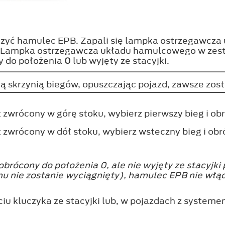
łączyć hamulec EPB. Zapali się lampka ostrzegawc
 Lampka ostrzegawcza układu hamulcowego w zest
y do położenia
0
lub wyjęty ze stacyjki.
 skrzynią biegów, opuszczając pojazd, zawsze zost
st zwrócony w górę stoku, wybierz pierwszy bieg i o
st zwrócony w dół stoku, wybierz wsteczny bieg i ob
obrócony do położenia 0, ale nie wyjęty ze stacyjki 
u nie zostanie wyciągnięty), hamulec EPB nie włąc
iu kluczyka ze stacyjki lub, w pojazdach z system