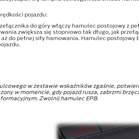
rędkości pojazdu:
zełącznika do góry włączy hamulec postojowy z peł
wania zwiększa się stopniowo tak długo, jak przeł
aż do pełnej siły hamowania. Hamulec postojowy b
pojazdu.
lcowego w zestawie wskaźników zgaśnie, potwierd
czony w momencie, gdy pojazd rusza, zabrzmi brzęc
informacyjnym. Zwolnij hamulec EPB.