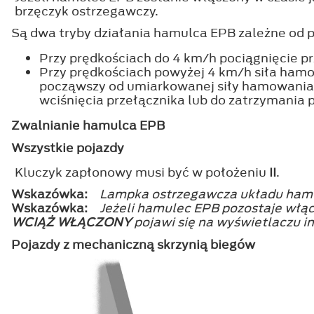
brzęczyk ostrzegawczy.
Są dwa tryby działania hamulca EPB zależne od p
Przy prędkościach do 4 km/h pociągnięcie pr
Przy prędkościach powyżej 4 km/h siła hamo
począwszy od umiarkowanej siły hamowania 
wciśnięcia przełącznika lub do zatrzymania 
Zwalnianie hamulca EPB
Wszystkie pojazdy
Kluczyk zapłonowy musi być w położeniu
II
.
Wskazówka:
Lampka ostrzegawcza układu hamu
Wskazówka:
Jeżeli hamulec EPB pozostaje włą
WCIĄŻ WŁĄCZONY
pojawi się na wyświetlaczu 
Pojazdy z mechaniczną skrzynią biegów