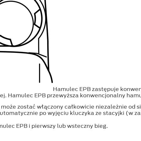
Hamulec EPB zastępuje konwenc
wej. Hamulec EPB przewyższa konwencjonalny hamu
oże zostać włączony całkowicie niezależnie od si
omatycznie po wyjęciu kluczyka ze stacyjki (w zal
lec EPB i pierwszy lub wsteczny bieg.