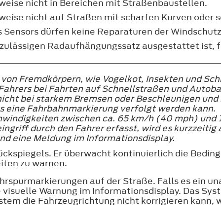
weise nicht in Bereichen mit Straßenbaustellen.
weise nicht auf Straßen mit scharfen Kurven oder 
 Sensors dürfen keine Reparaturen der Windschutz
unzulässigen Radaufhängungssatz ausgestattet ist, 
 von Fremdkörpern, wie Vogelkot, Insekten und Schn
Fahrers bei Fahrten auf Schnellstraßen und Autoba
icht bei starkem Bremsen oder Beschleunigen und 
s eine Fahrbahnmarkierung verfolgt werden kann.
chwindigkeiten zwischen ca. 65 km/h (40 mph) und
ngriff durch den Fahrer erfasst, wird es kurzzeitig
nd eine Meldung im Informationsdisplay.
Rückspiegels. Er überwacht kontinuierlich die Bedi
iten zu warnen.
rspurmarkierungen auf der Straße. Falls es ein un
ne visuelle Warnung im Informationsdisplay. Das S
System die Fahrzeugrichtung nicht korrigieren kan