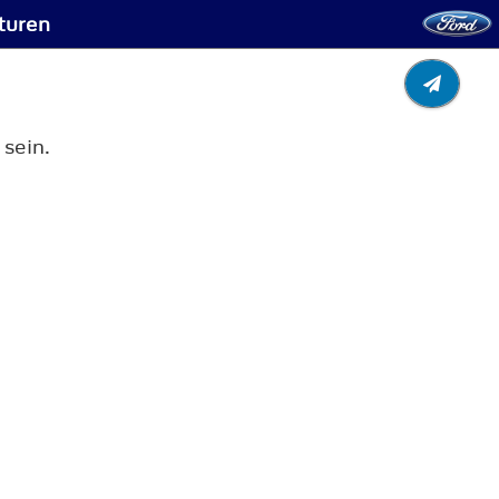
turen
sein.