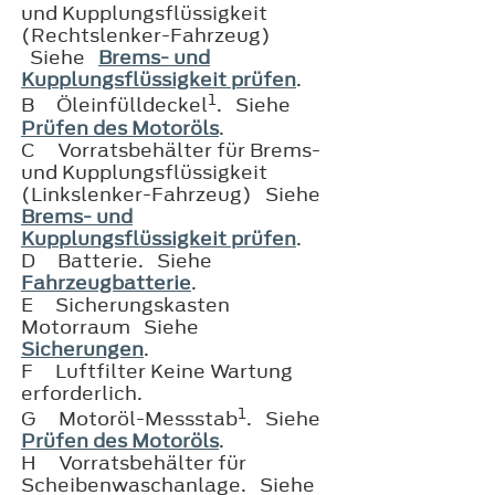
und Kupplungsflüssigkeit
(Rechtslenker-Fahrzeug)
Siehe
Brems- und
Kupplungsflüssigkeit prüfen
.
1
B
Öleinfülldeckel
. Siehe
Prüfen des Motoröls
.
C
Vorratsbehälter für Brems-
und Kupplungsflüssigkeit
(Linkslenker-Fahrzeug) Siehe
Brems- und
Kupplungsflüssigkeit prüfen
.
D
Batterie. Siehe
Fahrzeugbatterie
.
E
Sicherungskasten
Motorraum Siehe
Sicherungen
.
F
Luftfilter Keine Wartung
erforderlich.
1
G
Motoröl-Messstab
. Siehe
Prüfen des Motoröls
.
H
Vorratsbehälter für
Scheibenwaschanlage. Siehe