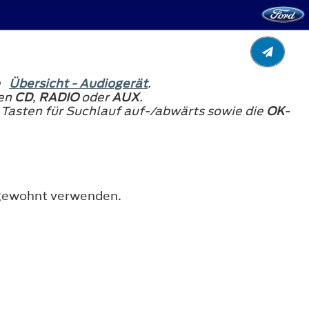
he
Übersicht - Audiogerät
.
ten
CD
,
RADIO
oder
AUX
.
e Tasten für Suchlauf auf-/abwärts sowie die
OK
-
e gewohnt verwenden.