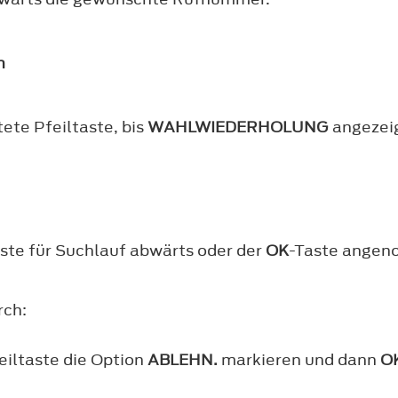
n
ete Pfeiltaste, bis
WAHLWIEDERHOLUNG
angezeig
ste für Suchlauf abwärts oder der
OK
-Taste ange
rch:
eiltaste die Option
ABLEHN.
markieren und dann
O