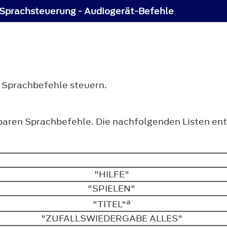
Sprachsteuerung - Audiogerät-Befehle
 Sprachbefehle steuern.
baren Sprachbefehle. Die nachfolgenden Listen ent
"HILFE"
"SPIELEN"
a
"TITEL"
"ZUFALLSWIEDERGABE ALLES"