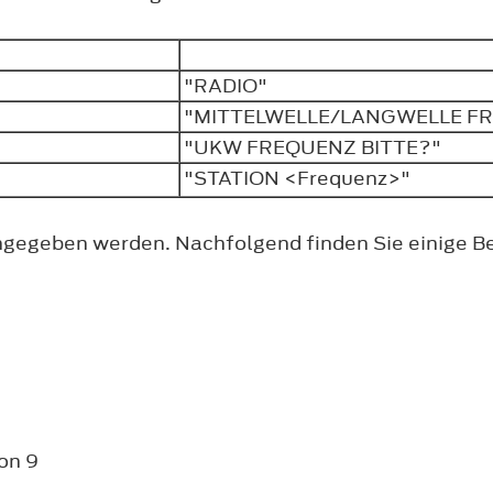
l
"RADIO"
"MITTELWELLE/LANGWELLE F
"UKW FREQUENZ BITTE?"
"STATION <Frequenz>"
ngegeben werden. Nachfolgend finden Sie einige Be
on 9