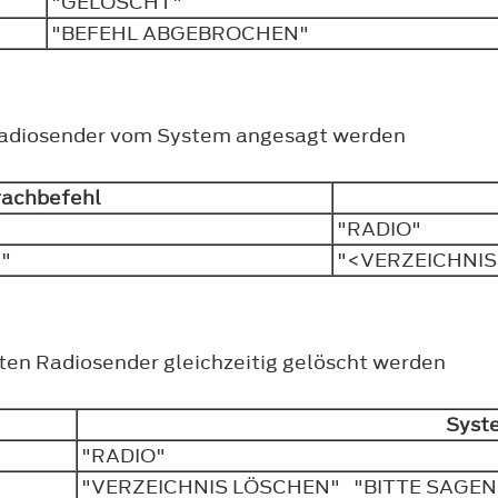
"GELÖSCHT"
"BEFEHL ABGEBROCHEN"
 Radiosender vom System angesagt werden
rachbefehl
"RADIO"
N"
"<VERZEICHNI
rten Radiosender gleichzeitig gelöscht werden
Syst
"RADIO"
"VERZEICHNIS LÖSCHEN" "BITTE SAGEN 