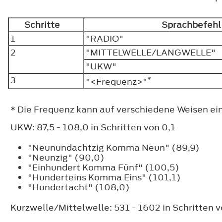
Schritte
Sprachbefeh
1
"RADIO"
2
"MITTELWELLE/LANGWELLE"
"UKW"
3
*
"<Frequenz>"
* Die Frequenz kann auf verschiedene Weisen ei
UKW: 87,5 - 108,0 in Schritten von 0,1
"Neunundachtzig Komma Neun" (89,9)
"Neunzig" (90,0)
"Einhundert Komma Fünf" (100,5)
"Hunderteins Komma Eins" (101,1)
"Hundertacht" (108,0)
Kurzwelle/Mittelwelle: 531 - 1602 in Schritten v