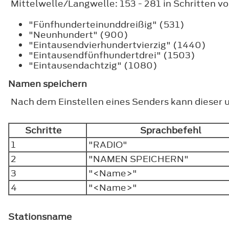
Mittelwelle/Langwelle: 153 - 281 in Schritten vo
"Fünfhunderteinunddreißig" (531)
"Neunhundert" (900)
"Eintausendvierhundertvierzig" (1440)
"Eintausendfünfhundertdrei" (1503)
"Eintausendachtzig" (1080)
Namen speichern
Nach dem Einstellen eines Senders kann dieser 
Schritte
Sprachbefehl
1
"RADIO"
2
"NAMEN SPEICHERN"
3
"<Name>"
4
"<Name>"
Stationsname