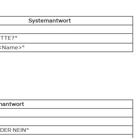
Systemantwort
ITTE?"
 <Name>"
mantwort
ODER NEIN"