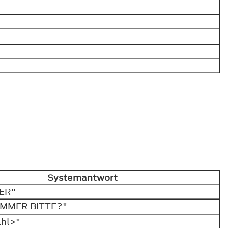
Systemantwort
LER"
UMMER BITTE?"
ahl>"