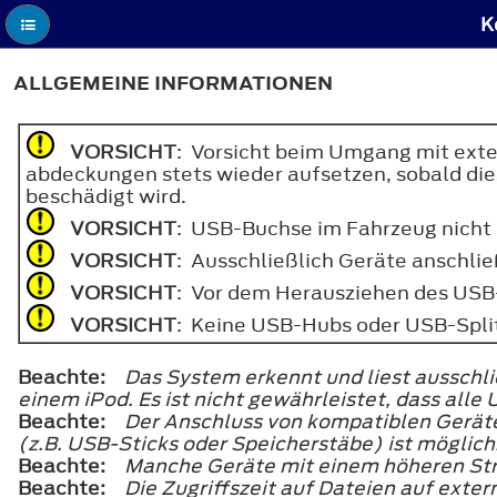
K
ALLGEMEINE INFORMATIONEN
VORSICHT
: Vorsicht beim Umgang mit exte
abdeckungen stets wieder aufsetzen, sobald dies
beschädigt wird.
VORSICHT
: USB-Buchse im Fahrzeug nicht 
VORSICHT
: Ausschließlich Geräte anschli
VORSICHT
: Vor dem Herausziehen des USB-
VORSICHT
: Keine USB-Hubs oder USB-Split
Beachte:
Das System erkennt und liest ausschl
einem iPod. Es ist nicht gewährleistet, dass all
Beachte:
Der Anschluss von kompatiblen Gerät
(z.B. USB-Sticks oder Speicherstäbe) ist möglich
Beachte:
Manche Geräte mit einem höheren Str
Beachte:
Die Zugriffszeit auf Dateien auf exte