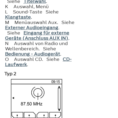
Siehe
Titelwahl
.
K
Auswahl, Menü
L
Sound-Taste Siehe
Klangtaste
.
M
Menüauswahl Aux. Siehe
Externer Audioeingang
.
Siehe
Eingang für externe
Geräte (Anschluss AUX IN)
.
N
Auswahl von Radio und
Wellenbereich. Siehe
Bedienung - Audiogerät
.
O
Auswahl CD. Siehe
CD-
Laufwerk
.
Typ 2