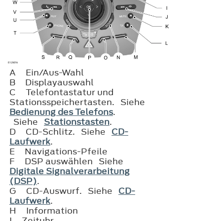
A
Ein/Aus-Wahl
B
Displayauswahl
C
Telefontastatur und
Stationsspeichertasten. Siehe
Bedienung des Telefons
.
Siehe
Stationstasten
.
D
CD-Schlitz. Siehe
CD-
Laufwerk
.
E
Navigations-Pfeile
F
DSP auswählen Siehe
Digitale Signalverarbeitung
(DSP)
.
G
CD-Auswurf. Siehe
CD-
Laufwerk
.
H
Information
I
Zeituhr