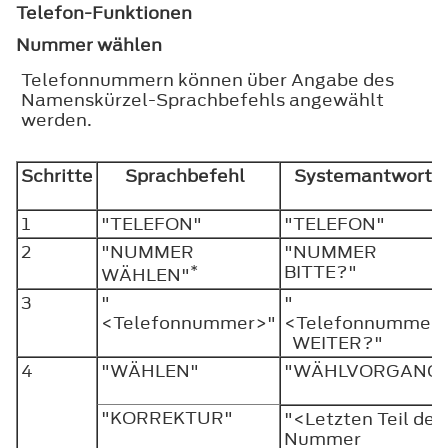
Telefon-Funktionen
Nummer wählen
Telefonnummern können über Angabe des
Namenskürzel-Sprachbefehls angewählt
werden.
Schritte
Sprachbefehl
Systemantwort
1
"TELEFON"
"TELEFON"
2
"NUMMER
"NUMMER
*
BITTE?"
WÄHLEN"
3
"
"
<Telefonnummer>"
<Telefonnummer
WEITER?"
4
"WÄHLEN"
"WÄHLVORGANG
"KORREKTUR"
"<Letzten Teil der
Nummer