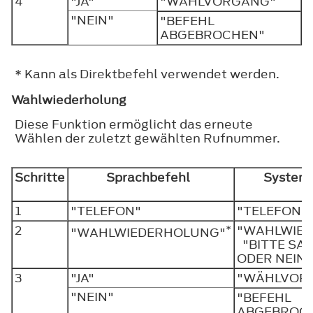
4
"JA"
"WÄHLVORGANG"
"NEIN"
"BEFEHL
ABGEBROCHEN"
* Kann als Direktbefehl verwendet werden.
Wahlwiederholung
Diese Funktion ermöglicht das erneute
Wählen der zuletzt gewählten Rufnummer.
Schritte
Sprachbefehl
System
1
"TELEFON"
"TELEFON"
2
*
"WAHLWIE
"WAHLWIEDERHOLUNG"
"BITTE SAG
ODER NEIN
3
"JA"
"WÄHLVOR
"NEIN"
"BEFEHL
ABGEBROC