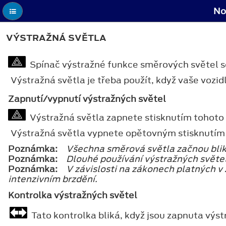
No
VÝSTRAŽNÁ SVĚTLA
Spínač výstražné funkce směrových světel se
Výstražná světla je třeba použít, když vaše vozid
Zapnutí/vypnutí výstražných světel
Výstražná světla zapnete stisknutím tohoto 
Výstražná světla vypnete opětovným stisknutím 
Poznámka:
Všechna směrová světla začnou blik
Poznámka:
Dlouhé používání výstražných světe
Poznámka:
V závislosti na zákonech platných v
intenzivním brzdění.
Kontrolka výstražných světel
Tato kontrolka bliká, když jsou zapnuta výst