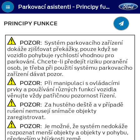
Parkovací asistenti - Principy funkce
PRINCIPY FUNKCE
POZOR
: Systém parkovacího zařízení
dokáže zjišťovat překážky, pouze když se
vozidlo pohybuje rychlostí vhodnou pro
parkování. Chcete-li předejít riziku poranění
osob, je třeba při použití systému parkovacího
zařízení dávat pozor.
POZOR
: Při manipulaci s ovládacími
prvky a používání různých funkcí vozidla
věnujte vždy patřičnou pozornost řízení.
POZOR
: Za hustého deště a v případě
rušení nemusejí snímače objekty
zaregistrovat.
POZOR
: Je možné, že systém nedokáže
rozpoznat menší objekty a objekty v pohybu,
především v blízkosti země.