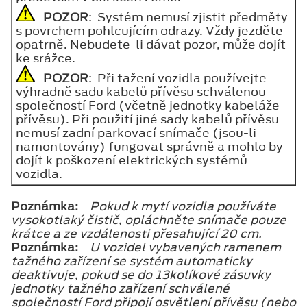
POZOR
: Systém nemusí zjistit předměty
s povrchem pohlcujícím odrazy. Vždy jezděte
opatrně. Nebudete-li dávat pozor, může dojít
ke srážce.
POZOR
: Při tažení vozidla používejte
výhradně sadu kabelů přívěsu schválenou
společností Ford (včetně jednotky kabeláže
přívěsu). Při použití jiné sady kabelů přívěsu
nemusí zadní parkovací snímače (jsou-li
namontovány) fungovat správně a mohlo by
dojít k poškození elektrických systémů
vozidla.
Poznámka:
Pokud k mytí vozidla používáte
vysokotlaký čistič, opláchněte snímače pouze
krátce a ze vzdálenosti přesahující 20 cm.
Poznámka:
U vozidel vybavených ramenem
tažného zařízení se systém automaticky
deaktivuje, pokud se do 13kolíkové zásuvky
jednotky tažného zařízení schválené
společností Ford připojí osvětlení přívěsu (nebo