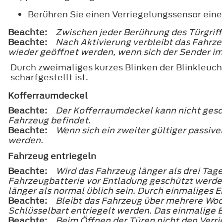
Berühren Sie einen Verriegelungssensor eine
Beachte:
Zwischen jeder Berührung des Türgriff
Beachte:
Nach Aktivierung verbleibt das Fahrz
wieder geöffnet werden, wenn sich der Sender im
Durch zweimaliges kurzes Blinken der Blinkleuch
scharfgestellt ist.
Kofferraumdeckel
Beachte:
Der Kofferraumdeckel kann nicht gesch
Fahrzeug befindet.
Beachte:
Wenn sich ein zweiter gültiger passiv
werden.
Fahrzeug entriegeln
Beachte:
Wird das Fahrzeug länger als drei Tage
Fahrzeugbatterie vor Entladung geschützt werden
länger als normal üblich sein. Durch einmaliges 
Beachte:
Bleibt das Fahrzeug über mehrere Woc
Schlüsselbart entriegelt werden. Das einmalige 
Beachte:
Beim Öffnen der Türen nicht den Verri