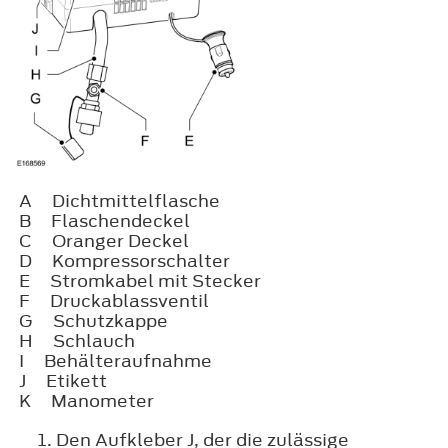
A
Dichtmittelflasche
B
Flaschendeckel
C
Oranger Deckel
D
Kompressorschalter
E
Stromkabel mit Stecker
F
Druckablassventil
G
Schutzkappe
H
Schlauch
I
Behälteraufnahme
J
Etikett
K
Manometer
Den Aufkleber J, der die zulässige