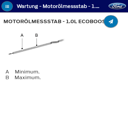
Wartung - Motorölmessstab - 1.0L EcoBoost™
MOTORÖLMESSSTAB - 1.0L ECOBOOST™
A
Minimum.
B
Maximum.