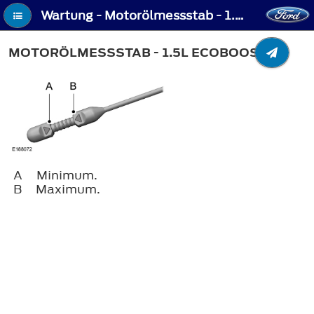
Wartung - Motorölmessstab - 1.5L EcoBoost™
MOTORÖLMESSSTAB - 1.5L ECOBOOST™
A
Minimum.
B
Maximum.