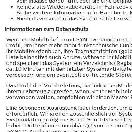
kein Insasse darauf tritt oder sie eine Behin
Keinesfalls Wiedergabegeräte im Fahrzeug 
Siehe weitere Informationen im Handbuch d
Niemals versuchen, das System selbst zu war
Informationen zum Datenschutz
Wenn ein Mobiltelefon mit SYNC verbunden ist, e
Profil, um Ihnen mehr mobilfunktechnische Funkt
Ihr Mobiltelefonbuch, Ihre Textnachrichten (gel
Liste beinhaltet auch Anrufe, während Ihr Mobil
und speichert das System ein Verzeichnis (Regis
ca. 10 Minuten mit den letzten Systemaktivitä
verbessern und um eventuell auftretende Störun
Das Profil des Mobiltelefons, der Index des Medi
Ihrem Fahrzeug zugreifen, wenn Sie Ihr Mobilte
verwenden wollen, empfehlen wir einen Master 
Eine besondere Ausrüstung ist erforderlich, um
erforderlich. Wir greifen ausschließlich auf Sys
Systemdaten erfolgen z.B. auf Gerichtsbeschluss
haben. Dritte können unabhängig von uns um Zug
SYNC™ Applications and Services .