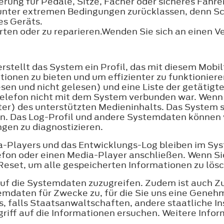
derung für Pedale, Sitze, Fächer oder sicheres Fahre
unter extremen Bedingungen zurücklassen, denn Sc
es Geräts.
ten oder zu reparieren.Wenden Sie sich an einen V
rstellt das System ein Profil, das mit diesem Mobil
ionen zu bieten und um effizienter zu funktionier
esen und nicht gelesen) und eine Liste der getäti
telefon nicht mit dem System verbunden war. Wenn 
ter) des unterstützten Medieninhalts. Das System 
ten. Das Log-Profil und andere Systemdaten könne
gen zu diagnostizieren.
a-Players und das Entwicklungs-Log bleiben im Syste
lefon oder einen Media-Player anschließen. Wenn Si
Reset, um alle gespeicherten Informationen zu lö
 auf die Systemdaten zuzugreifen. Zudem ist auch Z
temdaten für Zwecke zu, für die Sie uns eine Genehmi
, falls Staatsanwaltschaften, andere staatliche Ins
riff auf die Informationen ersuchen. Weitere Info