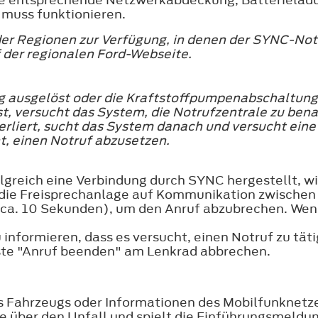
 muss funktionieren.
der Regionen zur Verfügung, in denen der SYNC-Not
 der regionalen Ford-Webseite.
rbag ausgelöst oder die Kraftstoffpumpenabschaltun
st, versucht das System, die Notrufzentrale zu ben
erliert, sucht das System danach und versucht ein
, einen Notruf abzusetzen.
greich eine Verbindung durch SYNC hergestellt, wi
 die Freisprechanlage auf Kommunikation zwischen
(ca. 10 Sekunden), um den Anruf abzubrechen. Wenn
 informieren, dass es versucht, einen Notruf zu tät
ste "Anruf beenden" am Lenkrad abbrechen.
 Fahrzeugs oder Informationen des Mobilfunknetze
le über den Unfall und spielt die Einführungsmeldu