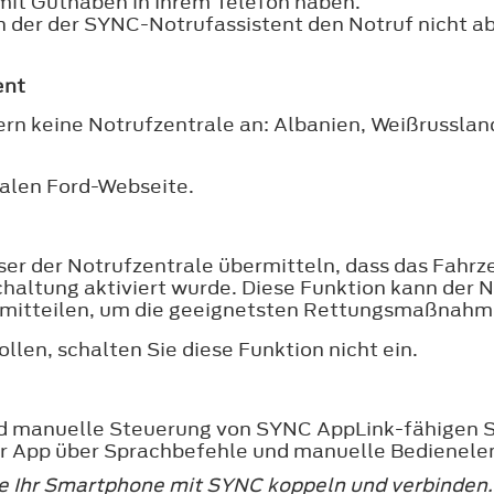
 mit Guthaben in Ihrem Telefon haben.
 in der der SYNC-Notrufassistent den Notruf nicht a
ent
dern keine Notrufzentrale an: Albanien, Weißrussla
nalen Ford-Webseite.
eser der Notrufzentrale übermitteln, dass das Fahrz
haltung aktiviert wurde. Diese Funktion kann der N
on mitteilen, um die geeignetsten Rettungsmaßnahm
len, schalten Sie diese Funktion nicht ein.
nd manuelle Steuerung von SYNC AppLink-fähigen 
er App über Sprachbefehle und manuelle Bedienel
ie Ihr Smartphone mit SYNC koppeln und verbinden.