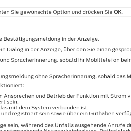
hlen Sie gewünschte Option und drücken Sie
OK
.
ine Bestätigungsmeldung in der Anzeige.
 ein Dialog in der Anzeige, über den Sie einen ges
und Spracherinnerung, sobald Ihr Mobiltelefon be
rungsmeldung ohne Spracherinnerung, sobald das M
ktioniert:
m Ansprechen und Betrieb der Funktion mit Strom ve
rt sein.
 das mit dem System verbunden ist.
g und registriert sein sowie über ein Guthaben ver
age sein, während des Unfalls ausgehende Anrufe 
ne entsprechende Netzwerkabdeckung, Batterieladu