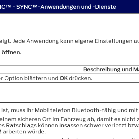
C™ - SYNC™-Anwendungen und -Dienste
eigt. Jede Anwendung kann eigene Einstellungen a
 öffnen.
Beschreibung und
er Option blättern und
OK
drücken.
 ist, muss Ihr Mobiltelefon Bluetooth-fähig und mi
 einem sicheren Ort im Fahrzeug ab, damit es nicht
ses Ratschlags können Insassen schwer verletzt bz
 arbeiten würde.