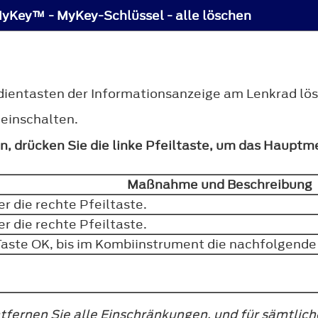
yKey™ - MyKey-Schlüssel - alle löschen
edientasten der Informationsanzeige am Lenkrad l
einschalten.
, drücken Sie die linke Pfeiltaste, um das Hauptme
Maßnahme und Beschreibung
r die rechte Pfeiltaste.
r die rechte Pfeiltaste.
Taste
OK
, bis im Kombiinstrument die nachfolgend
fernen Sie alle Einschränkungen, und für sämtlich