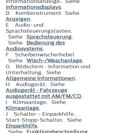
Informationsanzeige. Siehe
Informationsdisplays
.
D
Kombiinstrument Siehe
Anzeigen
.
E
Audio- und
Sprachsteuerungstasten.
Siehe
Sprachsteuerung
.
Siehe
Bedienung des
Audiosystems
.
F
Scheibenwischerhebel
Siehe
Wisch-/Waschanlage
.
G
Bildschirm - Information und
Unterhaltung. Siehe
Allgemeine Informationen
.
H
Audiogerät. Siehe
Audiogerät - Fahrzeuge
ausgestattet mit AM/FM/CD
.
I
Klimaanlage. Siehe
Klimaanlage
.
J
Schalter – Einparkhilfe.
Start-Stopp-Schalter. Siehe
Einparkhilfe
.
Siehe
Funktionsbeschreibung
.