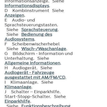
Informationsanzeige. Siehe
Informationsdisplays
.
D
Kombiinstrument Siehe
Anzeigen
.
E
Audio- und
Sprachsteuerungstasten.
Siehe
Sprachsteuerung
.
Siehe
Bedienung des
Audiosystems
.
F
Scheibenwischerhebel
Siehe
Wisch-/Waschanlage
.
G
Bildschirm - Information und
Unterhaltung. Siehe
Allgemeine Informationen
.
H
Audiogerät. Siehe
Audiogerät - Fahrzeuge
ausgestattet mit AM/FM/CD
.
I
Klimaanlage. Siehe
Klimaanlage
.
J
Schalter – Einparkhilfe.
Start-Stopp-Schalter. Siehe
Einparkhilfe
.
Siehe
Funktionsbeschreibung
.