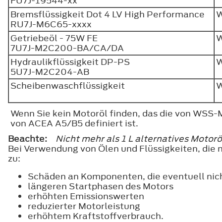
FU7J-19544-xx
Bremsflüssigkeit Dot 4 LV High Performance
RU7J-M6C65-xxxx
Getriebeöl - 75W FE
7U7J-M2C200-BA/CA/DA
Hydraulikflüssigkeit DP-PS
5U7J-M2C204-AB
Scheibenwaschflüssigkeit
W
Wenn Sie kein Motoröl finden, das die von WSS-
von ACEA A5/B5 definiert ist.
Beachte:
Nicht mehr als 1 L alternatives Motor
Bei Verwendung von Ölen und Flüssigkeiten, die
zu:
Schäden an Komponenten, die eventuell nich
längeren Startphasen des Motors
erhöhten Emissionswerten
reduzierter Motorleistung
erhöhtem Kraftstoffverbrauch.