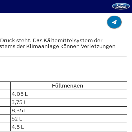
 Druck steht. Das Kältemittelsystem der
systems der Klimaanlage können Verletzungen
Füllmengen
4,05 L
3,75 L
8,35 L
52 L
4,5 L