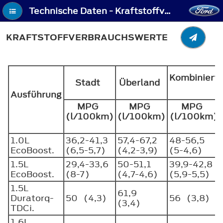
Technische Daten - Kraftstoffverbrauchswerte
KRAFTSTOFFVERBRAUCHSWERTE
Kombiniert
Stadt
Überland
Ausführung
MPG
MPG
MPG
(l/100km)
(l/100km)
(l/100km)
1.0L
36,2-41,3
57,4-67,2
48-56,5
EcoBoost.
(6,5-5,7)
(4,2-3,9)
(5-4,6)
1.5L
29,4-33,6
50-51,1
39,9-42,8
EcoBoost.
(8-7)
(4,7-4,6)
(5,9-5,5)
1.5L
61,9
Duratorq-
50 (4,3)
56 (3,8)
(3,4)
TDCi.
1.6L