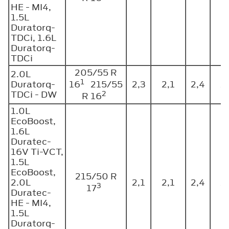
HE - MI4,
1.5L
Duratorq-
TDCi, 1.6L
Duratorq-
TDCi
205/55 R
2.0L
1
Duratorq-
2,3
2,1
2,4
2
16
215/55
TDCi - DW
2
R 16
1.0L
EcoBoost,
1.6L
Duratec-
16V Ti-VCT,
1.5L
EcoBoost,
215/50 R
2.0L
2,1
2,1
2,4
2
3
17
Duratec-
HE - MI4,
1.5L
Duratorq-