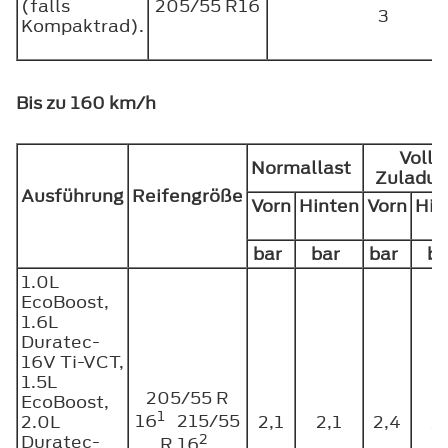
(falls
205/55 R16
3
Kompaktrad).
Bis zu 160 km/h
Volle
Normallast
Zuladu
Ausführung
Reifengröße
Vorn
Hinten
Vorn
Hin
bar
bar
bar
b
1.0L
EcoBoost,
1.6L
Duratec-
16V Ti-VCT,
1.5L
205/55 R
EcoBoost,
1
16
215/55
2.0L
2,1
2,1
2,4
2
2
Duratec-
R 16