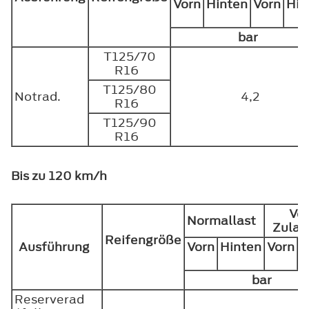
Vorn
Hinten
Vorn
Hin
bar
T125/70
R16
T125/80
Notrad.
4,2
R16
T125/90
R16
Bis zu 120 km/h
Vol
Normallast
Zula
Reifengröße
Ausführung
Vorn
Hinten
Vorn
H
bar
Reserverad