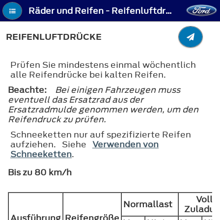
Räder und Reifen - Reifenluftdrücke
REIFENLUFTDRÜCKE
Prüfen Sie mindestens einmal wöchentlich
alle Reifendrücke bei kalten Reifen.
Beachte:
Bei einigen Fahrzeugen muss
eventuell das Ersatzrad aus der
Ersatzradmulde genommen werden, um den
Reifendruck zu prüfen.
Schneeketten nur auf spezifizierte Reifen
aufziehen. Siehe
Verwenden von
Schneeketten
.
Bis zu 80 km/h
Volle
Normallast
Zuladu
Ausführung
Reifengröße