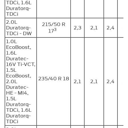
TDCi, 1.6L
Duratorq-
TDCi
2.0L
215/50 R
Duratorq-
2,3
2,1
2,4
2
3
17
TDCi - DW
1.0L
EcoBoost,
1.6L
Duratec-
16V Ti-VCT,
1.5L
EcoBoost,
235/40 R 18
2.0L
2,1
2,1
2,4
2
Duratec-
HE - MI4,
1.5L
Duratorq-
TDCi, 1.6L
Duratorq-
TDCi