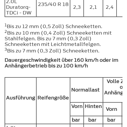
2.0L
235/40 R 18
Duratorq-
2,3
2,1
2,4
2
TDCi - DW
1
Bis zu 12 mm (0,5 Zoll) Schneeketten.
2
Bis zu 10 mm (0,4 Zoll) Schneeketten mit
Stahlfelgen. Bis zu 7 mm (0,3 Zoll)
Schneeketten mit Leichtmetallfelgen.
3
Bis zu 7 mm (0,3 Zoll) Schneeketten.
Dauergeschwindigkeit über 160 km/h oder im
Anhängerbetrieb bis zu 100 km/h
Volle Z
od
Normallast
Anhänger
Ausführung
Reifengröße
Vorn
Hinten
Vorn
bar
bar
bar