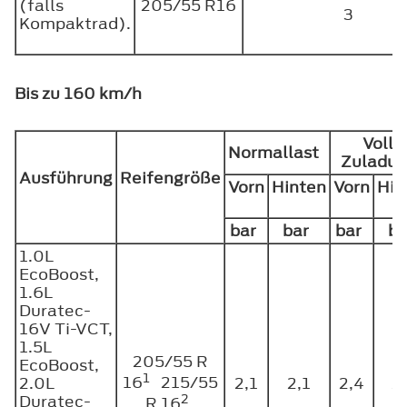
(falls
205/55 R16
3
Kompaktrad).
Bis zu 160 km/h
Volle
Normallast
Zuladu
Ausführung
Reifengröße
Vorn
Hinten
Vorn
Hin
bar
bar
bar
b
1.0L
EcoBoost,
1.6L
Duratec-
16V Ti-VCT,
1.5L
205/55 R
EcoBoost,
1
16
215/55
2.0L
2,1
2,1
2,4
2
2
Duratec-
R 16