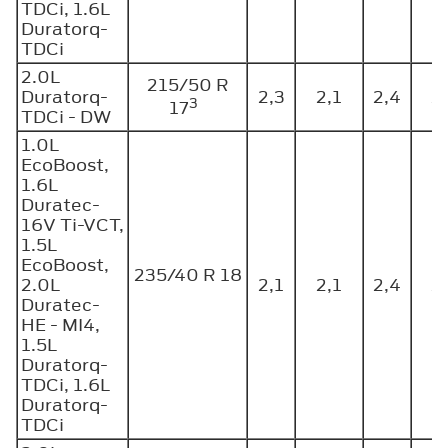
TDCi, 1.6L
Duratorq-
TDCi
2.0L
215/50 R
Duratorq-
2,3
2,1
2,4
2
3
17
TDCi - DW
1.0L
EcoBoost,
1.6L
Duratec-
16V Ti-VCT,
1.5L
EcoBoost,
235/40 R 18
2.0L
2,1
2,1
2,4
2
Duratec-
HE - MI4,
1.5L
Duratorq-
TDCi, 1.6L
Duratorq-
TDCi