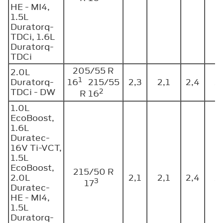
HE - MI4,
1.5L
Duratorq-
TDCi, 1.6L
Duratorq-
TDCi
205/55 R
2.0L
1
Duratorq-
2,3
2,1
2,4
2
16
215/55
TDCi - DW
2
R 16
1.0L
EcoBoost,
1.6L
Duratec-
16V Ti-VCT,
1.5L
EcoBoost,
215/50 R
2.0L
2,1
2,1
2,4
2
3
17
Duratec-
HE - MI4,
1.5L
Duratorq-