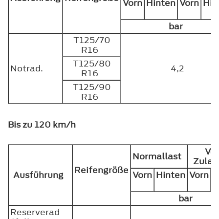
Vorn
Hinten
Vorn
Hin
bar
T125/70
R16
T125/80
Notrad.
4,2
R16
T125/90
R16
Bis zu 120 km/h
Vol
Normallast
Zula
Reifengröße
Ausführung
Vorn
Hinten
Vorn
H
bar
Reserverad