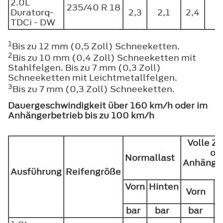
2.0L
235/40 R 18
Duratorq-
2,3
2,1
2,4
2
TDCi - DW
1
Bis zu 12 mm (0,5 Zoll) Schneeketten.
2
Bis zu 10 mm (0,4 Zoll) Schneeketten mit
Stahlfelgen. Bis zu 7 mm (0,3 Zoll)
Schneeketten mit Leichtmetallfelgen.
3
Bis zu 7 mm (0,3 Zoll) Schneeketten.
Dauergeschwindigkeit über 160 km/h oder im
Anhängerbetrieb bis zu 100 km/h
Volle Z
od
Normallast
Anhänger
Ausführung
Reifengröße
Vorn
Hinten
Vorn
bar
bar
bar