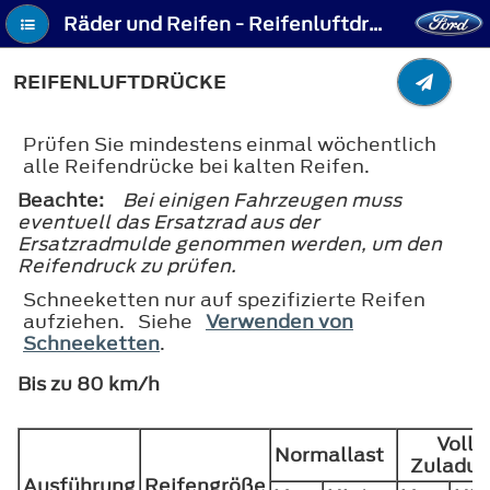
Räder und Reifen - Reifenluftdrücke
REIFENLUFTDRÜCKE
Prüfen Sie mindestens einmal wöchentlich
alle Reifendrücke bei kalten Reifen.
Beachte:
Bei einigen Fahrzeugen muss
eventuell das Ersatzrad aus der
Ersatzradmulde genommen werden, um den
Reifendruck zu prüfen.
Schneeketten nur auf spezifizierte Reifen
aufziehen. Siehe
Verwenden von
Schneeketten
.
Bis zu 80 km/h
Volle
Normallast
Zuladu
Ausführung
Reifengröße