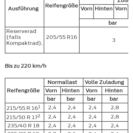
Zula
Reifengröße
Ausführung
Vorn
Hinten
Vorn
H
bar
Reserverad
(falls
205/55 R16
3
Kompaktrad).
Bis zu 220 km/h
Normallast
Volle Zuladung
Reifengröße
Vorn
Hinten
Vorn
Hinten
bar
bar
bar
bar
1
2,4
2,4
2,4
2,8
215/55 R 16
2
2,4
2,4
2,4
2,8
215/50 R 17
235/40 R 18
2,4
2,4
2,4
2,4