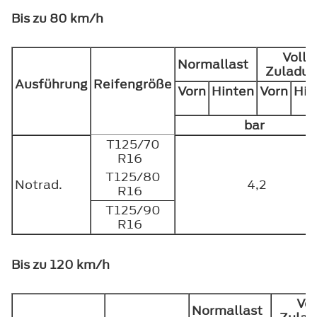
Bis zu 80 km/h
Volle
Normallast
Zuladu
Ausführung
Reifengröße
Vorn
Hinten
Vorn
Hin
bar
T125/70
R16
T125/80
Notrad.
4,2
R16
T125/90
R16
Bis zu 120 km/h
Vol
Normallast