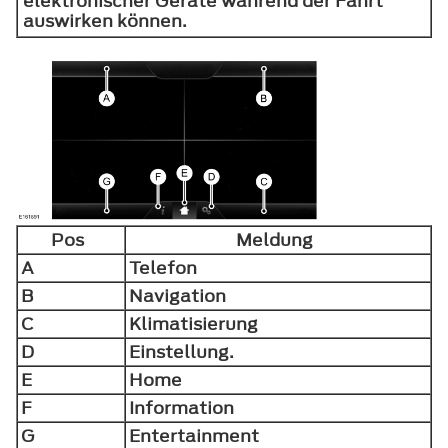
elektronischer Geräte während der Fahrt
auswirken können.
Pos
Meldung
A
Telefon
B
Navigation
C
Klimatisierung
D
Einstellung.
E
Home
F
Information
G
Entertainment