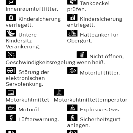
Tankdeckel
Innenraumluftfilter.
prüfen.
Kindersicherung
Kindersicherung
verriegelt.
entriegelt.
Untere
Halteanker für
Kindersitz-
Obergurt.
Verankerung.
Nicht öffnen,
Geschwindigkeitsregelung
wenn heiß.
Störung der
Motorluftfilter.
elektronischen
Servolenkung.
Motorkühlmittel
Motorkühlmitteltemperatur
Motoröl.
Explosives Gas.
Lüfterwarnung.
Sicherheitsgurt
anlegen.