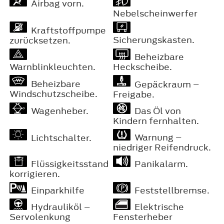
Airbag vorn.
Nebelscheinwerfer
Kraftstoffpumpe
Sicherungskasten.
zurücksetzen.
Beheizbare
Warnblinkleuchten.
Heckscheibe.
Beheizbare
Gepäckraum –
Windschutzscheibe.
Freigabe.
Wagenheber.
Das Öl von
Kindern fernhalten.
Warnung –
Lichtschalter.
niedriger Reifendruck.
Flüssigkeitsstand
Panikalarm.
korrigieren.
Einparkhilfe
Feststellbremse.
Hydrauliköl –
Elektrische
Servolenkung
Fensterheber