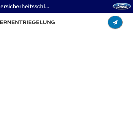
Rückhaltesysteme für Kinder - Kindersicherung - Fahrzeuge ausgestattet mit Kindersicherheitsschlösser mit Fernentriegelung
FERNENTRIEGELUNG