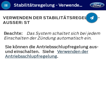
Stabilitätsregelung - Verwenden der Stabilitätsregelung - Außer: ST
VERWENDEN DER STABILITÄTSREGELUNG -
AUSSER: ST
Beachte:
Das System schaltet sich bei jedem
Einschalten der Zündung automatisch ein.
Sie können die Antriebsschlupfregelung aus-
und einschalten. Siehe
Verwenden der
Antriebsschlupfregelung
.