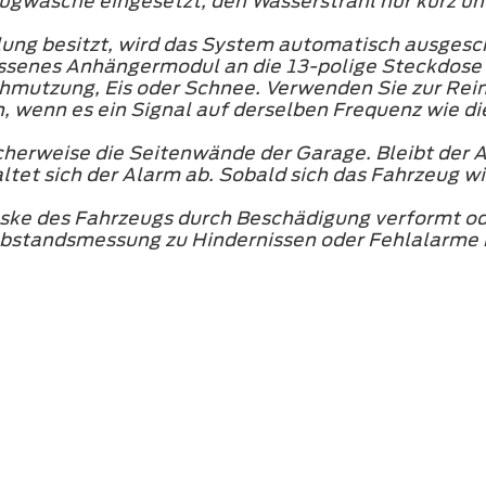
eugwäsche eingesetzt, den Wasserstrahl nur kurz 
lung besitzt, wird das System automatisch ausges
assenes Anhängermodul an die 13-polige Steckdose
schmutzung, Eis oder Schnee. Verwenden Sie zur Re
 wenn es ein Signal auf derselben Frequenz wie di
herweise die Seitenwände der Garage. Bleibt der 
altet sich der Alarm ab. Sobald sich das Fahrzeug 
ke des Fahrzeugs durch Beschädigung verformt ode
Abstandsmessung zu Hindernissen oder Fehlalarme 