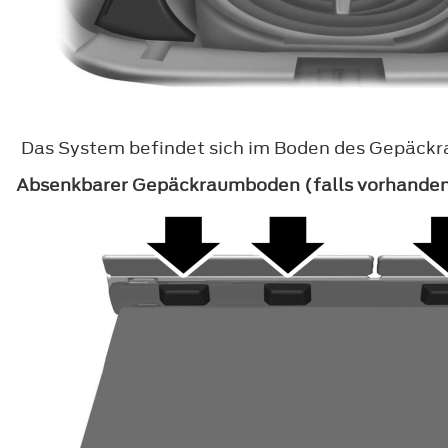
Das System befindet sich im Boden des Gepäckra
Absenkbarer Gepäckraumboden (falls vorhande