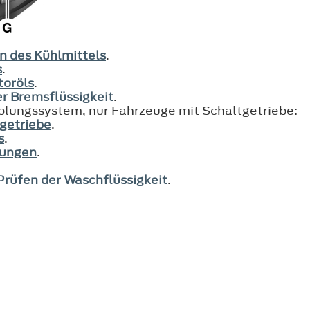
n des Kühlmittels
.
s
.
toröls
.
r Bremsflüssigkeit
.
pplungssystem, nur Fahrzeuge mit Schaltgetriebe:
tgetriebe
.
s
.
rungen
.
Prüfen der Waschflüssigkeit
.