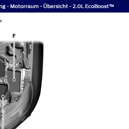
ng - Motorraum - Übersicht - 2.0L EcoBoost™
™