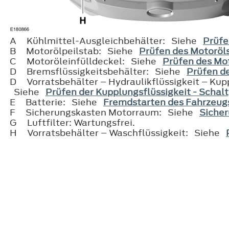
A
Kühlmittel-Ausgleichbehälter: Siehe
Prüfe
B
Motorölpeilstab: Siehe
Prüfen des Motoröl
C
Motoröleinfülldeckel: Siehe
Prüfen des Mo
D
Bremsflüssigkeitsbehälter: Siehe
Prüfen de
D
Vorratsbehälter – Hydraulikflüssigkeit – Ku
Siehe
Prüfen der Kupplungsflüssigkeit - Schal
E
Batterie: Siehe
Fremdstarten des Fahrzeug
F
Sicherungskasten Motorraum: Siehe
Siche
G
Luftfilter: Wartungsfrei.
H
Vorratsbehälter – Waschflüssigkeit: Siehe