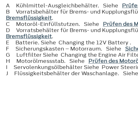
A
Kühlmittel-Ausgleichbehälter. Siehe
Prüfe
B
Vorratsbehälter für Brems- und Kupplungsf
Bremsflüssigkeit
.
C
Motoröl-Einfüllstutzen. Siehe
Prüfen des M
D
Vorratsbehälter für Brems- und Kupplungsfl
Bremsflüssigkeit
.
E
Batterie. Siehe Changing the 12V Battery .
F
Sicherungskasten – Motorraum. Siehe
Sich
G
Luftfilter Siehe Changing the Engine Air Filte
H
Motorölmessstab. Siehe
Prüfen des Motorö
I
Servolenkungsölbehälter Siehe Power Steerin
J
Flüssigkeitsbehälter der Waschanlage. Sie