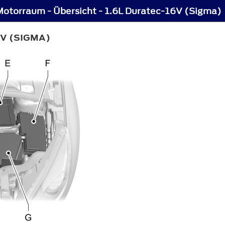
Motorraum - Übersicht - 1.6L Duratec-16V (Sigma)
V (SIGMA)