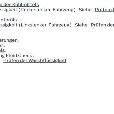
n des Kühlmittels
.
lüssigkeit (Rechtslenker-Fahrzeug) Siehe
Prüfen d
otoröls
.
üssigkeit (Linkslenker-Fahrzeug) Siehe
Prüfen de
erungen
.
r .
ls
.
g Fluid Check .
he
Prüfen der Waschflüssigkeit
.