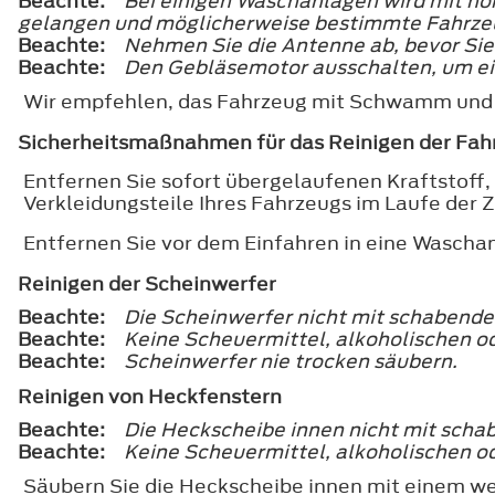
Beachte:
Bei einigen Waschanlagen wird mit h
gelangen und möglicherweise bestimmte Fahrzeu
Beachte:
Nehmen Sie die Antenne ab, bevor Si
Beachte:
Den Gebläsemotor ausschalten, um ein
Wir empfehlen, das Fahrzeug mit Schwamm un
Sicherheitsmaßnahmen für das Reinigen der Fa
Entfernen Sie sofort übergelaufenen Kraftstoff,
Verkleidungsteile Ihres Fahrzeugs im Laufe der 
Entfernen Sie vor dem Einfahren in eine Wasch
Reinigen der Scheinwerfer
Beachte:
Die Scheinwerfer nicht mit schabend
Beachte:
Keine Scheuermittel, alkoholischen 
Beachte:
Scheinwerfer nie trocken säubern.
Reinigen von Heckfenstern
Beachte:
Die Heckscheibe innen nicht mit sch
Beachte:
Keine Scheuermittel, alkoholischen 
Säubern Sie die Heckscheibe innen mit einem we