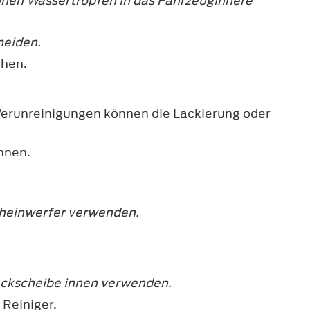
nen Wassertropfen in das Fahrzeuginnere
meiden.
hen.
 Verunreinigungen können die Lackierung oder
nnen.
cheinwerfer verwenden.
eckscheibe innen verwenden.
 Reiniger.