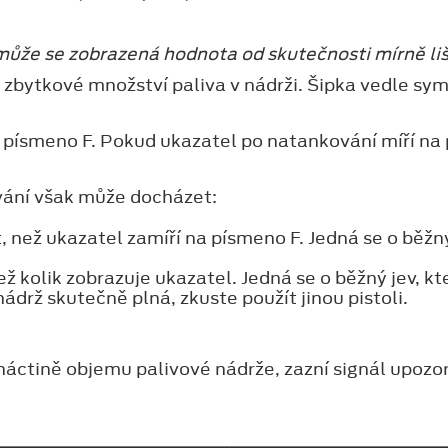
 může se zobrazená hodnota od skutečnosti mírně liš
zbytkové množství paliva v nádrži. Šipka vedle sym
písmeno F. Pokud ukazatel po natankování míří na p
ání však může docházet:
, než ukazatel zamíří na písmeno F. Jedná se o běžný
ž kolik zobrazuje ukazatel. Jedná se o běžný jev, kt
ádrž skutečně plná, zkuste použít jinou pistoli.
áctině objemu palivové nádrže, zazní signál upozorň