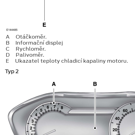
A
Otáčkoměr.
B
Informační displej
C
Rychloměr.
D
Palivoměr.
E
Ukazatel teploty chladicí kapaliny motoru.
Typ 2