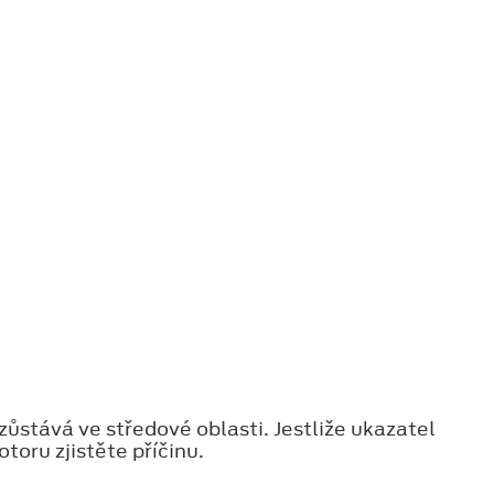
ůstává ve středové oblasti. Jestliže ukazatel
oru zjistěte příčinu.