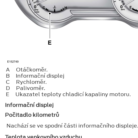
A
Otáčkoměr.
B
Informační displej
C
Rychloměr.
D
Palivoměr.
E
Ukazatel teploty chladicí kapaliny motoru.
Informační displej
Počitadlo kilometrů
Nachází se ve spodní části informačního displej
Teplota venkovního vzduchu