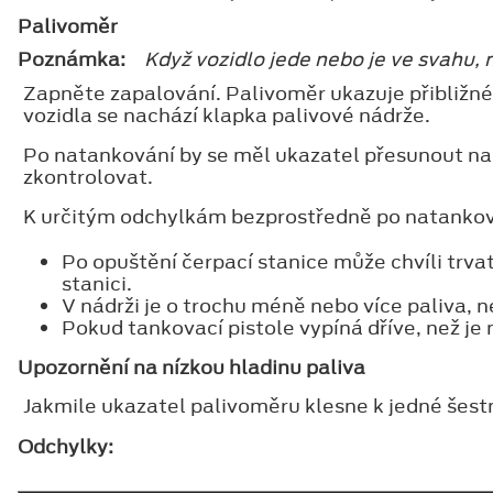
Palivoměr
Poznámka:
Když vozidlo jede nebo je ve svahu,
Zapněte zapalování. Palivoměr ukazuje přibližné 
vozidla se nachází klapka palivové nádrže.
Po natankování by se měl ukazatel přesunout na 
zkontrolovat.
K určitým odchylkám bezprostředně po natankov
Po opuštění čerpací stanice může chvíli trvat
stanici.
V nádrži je o trochu méně nebo více paliva, ne
Pokud tankovací pistole vypíná dříve, než je n
Upozornění na nízkou hladinu paliva
Jakmile ukazatel palivoměru klesne k jedné šestn
Odchylky: