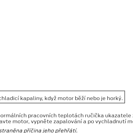
hladicí kapaliny, když motor běží nebo je horký.
normálních pracovních teplotách ručička ukazatele z
avte motor, vypněte zapalování a po vychladnutí mot
traněna příčina jeho přehřátí.