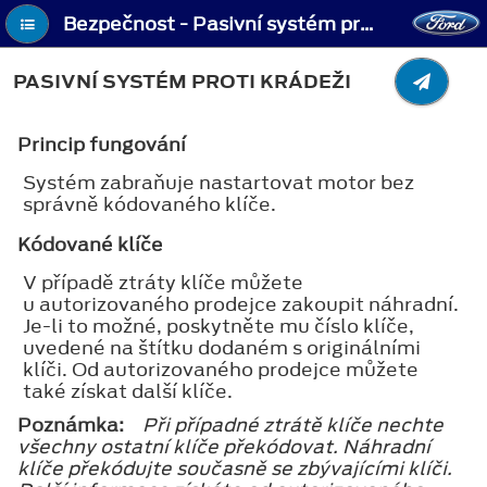
Bezpečnost - Pasivní systém proti krádeži
PASIVNÍ SYSTÉM PROTI KRÁDEŽI
Princip fungování
Systém zabraňuje nastartovat motor bez
správně kódovaného klíče.
Kódované klíče
V případě ztráty klíče můžete
u autorizovaného prodejce zakoupit náhradní.
Je-li to možné, poskytněte mu číslo klíče,
uvedené na štítku dodaném s originálními
klíči. Od autorizovaného prodejce můžete
také získat další klíče.
Poznámka:
Při případné ztrátě klíče nechte
všechny ostatní klíče překódovat. Náhradní
klíče překódujte současně se zbývajícími klíči.