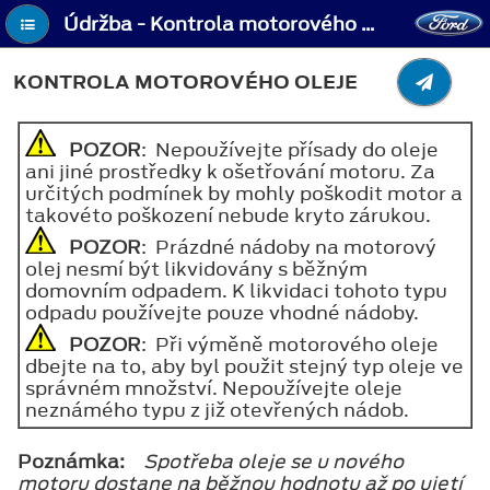
Údržba - Kontrola motorového oleje
KONTROLA MOTOROVÉHO OLEJE
POZOR
: Nepoužívejte přísady do oleje
ani jiné prostředky k ošetřování motoru. Za
určitých podmínek by mohly poškodit motor a
takovéto poškození nebude kryto zárukou.
POZOR
: Prázdné nádoby na motorový
olej nesmí být likvidovány s běžným
domovním odpadem. K likvidaci tohoto typu
odpadu používejte pouze vhodné nádoby.
POZOR
: Při výměně motorového oleje
dbejte na to, aby byl použit stejný typ oleje ve
správném množství. Nepoužívejte oleje
neznámého typu z již otevřených nádob.
Poznámka:
Spotřeba oleje se u nového
motoru dostane na běžnou hodnotu až po ujetí