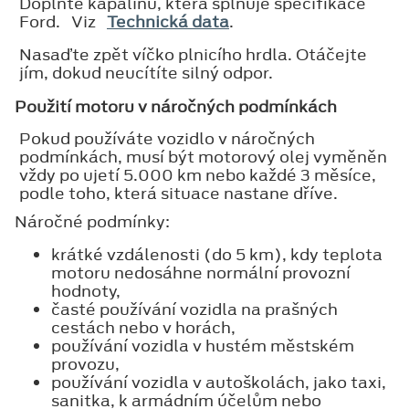
Doplňte kapalinu, která splňuje specifikace
Ford. Viz
Technická data
.
Nasaďte zpět víčko plnicího hrdla. Otáčejte
jím, dokud neucítíte silný odpor.
Použití motoru v náročných podmínkách
Pokud používáte vozidlo v náročných
podmínkách, musí být motorový olej vyměněn
vždy po ujetí 5.000 km nebo každé 3 měsíce,
podle toho, která situace nastane dříve.
Náročné podmínky:
krátké vzdálenosti (do 5 km), kdy teplota
motoru nedosáhne normální provozní
hodnoty,
časté používání vozidla na prašných
cestách nebo v horách,
používání vozidla v hustém městském
provozu,
používání vozidla v autoškolách, jako taxi,
sanitka, k armádním účelům nebo