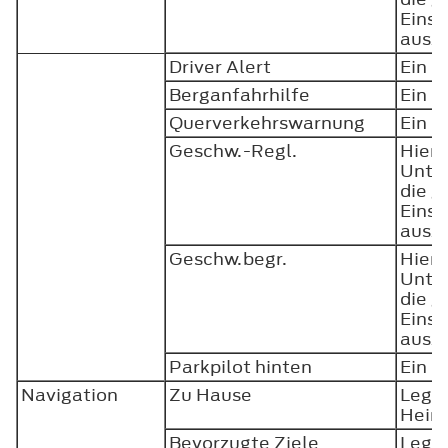
Einst
ausz
Driver Alert
Ein o
Berganfahrhilfe
Ein o
Querverkehrswarnung
Ein o
Geschw.-Regl.
Hierm
Unte
die 
Einst
ausz
Geschw.begr.
Hierm
Unte
die 
Einst
ausz
Parkpilot hinten
Ein o
Navigation
Zu Hause
Legen
Heim
Bevorzugte Ziele
Legen