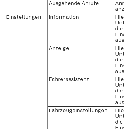
Ausgehende Anrufe
Anru
anze
Einstellungen
Information
Hierm
Unte
die 
Einst
ausz
Anzeige
Hierm
Unte
die 
Einst
ausz
Fahrerassistenz
Hierm
Unte
die 
Einst
ausz
Fahrzeugeinstellungen
Hierm
Unte
die 
Einst