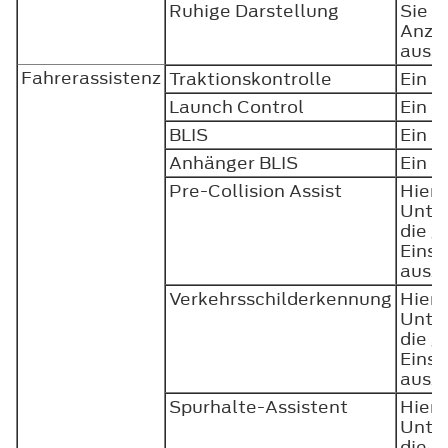
Ruhige Darstellung
Sie k
Anzei
auss
Fahrerassistenz
Traktionskontrolle
Ein o
Launch Control
Ein o
BLIS
Ein o
Anhänger BLIS
Ein o
Pre-Collision Assist
Hierm
Unte
die 
Einst
ausz
Verkehrsschilderkennung
Hierm
Unte
die 
Einst
ausz
Spurhalte-Assistent
Hierm
Unte
die 