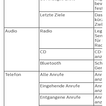
bevor
fest
Letzte Ziele
Das S
kürzl
Ziel
Audio
Radio
Legen
Send
für I
Radi
CD
CD-I
anze
Bluetooth
Schli
Gerä
Telefon
Alle Anrufe
Anru
anze
Eingehende Anrufe
Anru
anze
Entgangene Anrufe
Anru
anze