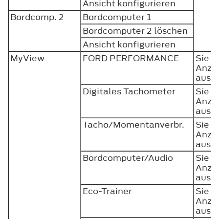
Ansicht konfigurieren
Bordcomp. 2
Bordcomputer 1
Bordcomputer 2 löschen
Ansicht konfigurieren
MyView
FORD PERFORMANCE
Sie k
Anzei
auss
Digitales Tachometer
Sie k
Anzei
auss
Tacho/Momentanverbr.
Sie k
Anzei
auss
Bordcomputer/Audio
Sie k
Anzei
auss
Eco-Trainer
Sie k
Anzei
auss