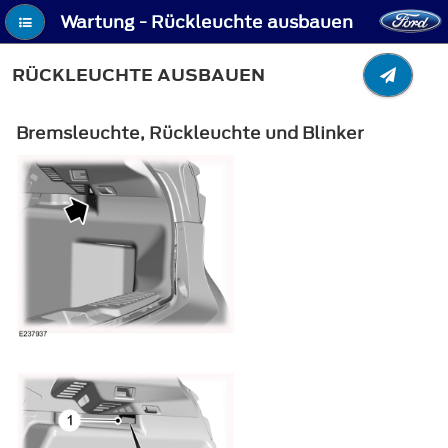
Wartung - Rückleuchte ausbauen
RÜCKLEUCHTE AUSBAUEN
Bremsleuchte, Rückleuchte und Blinker