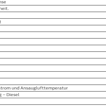
emse
heit.
ät
strom und Ansauglufttemperatur
g – Diesel