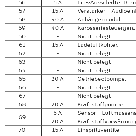
56
5 A
Ein-/Ausschalter Br
57
15 A
Verstärker – Audioein
58
40 A
Anhängermodul
59
40 A
Karosseriesteuerger
60
-
Nicht belegt
61
15 A
Ladeluftkühler.
62
-
Nicht belegt
63
-
Nicht belegt
64
-
Nicht belegt
65
20 A
Getriebeölpumpe.
66
-
Nicht belegt
67
-
Nicht belegt
68
20 A
Kraftstoffpumpe
5 A
Sensor – Luftmassen
69
20 A
Kraftstoffvorwärmun
70
15 A
Einspritzventile