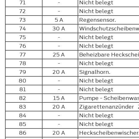
71
-
Nicht belegt
72
-
Nicht belegt
73
5 A
Regensensor.
74
30 A
Windschutzscheiben
75
-
Nicht belegt
76
-
Nicht belegt
77
25 A
Beheizbare Hecksche
78
-
Nicht belegt
79
20 A
Signalhorn.
80
-
Nicht belegt
81
-
Nicht belegt
82
15 A
Pumpe - Scheibenwa
83
20 A
Zigarettenanzünder 
84
-
Nicht belegt
85
-
Nicht belegt
86
20 A
Heckscheibenwische