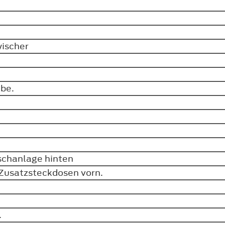
wischer
ibe.
schanlage hinten
Zusatzsteckdosen vorn.
r.