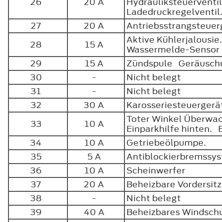
26
20 A
Hydrauliksteuerventi
Ladedruckregelventi
27
20 A
Antriebsstrangsteue
Aktive Kühlerjalousi
28
15 A
Wassermelde-Senso
29
15 A
Zündspule Geräusch
30
-
Nicht belegt
31
-
Nicht belegt
32
30 A
Karosseriesteuerger
Toter Winkel Überwa
33
10 A
Einparkhilfe hinten. 
34
10 A
Getriebeölpumpe.
35
5 A
Antiblockierbremss
36
10 A
Scheinwerfer
37
20 A
Beheizbare Vordersit
38
-
Nicht belegt
39
40 A
Beheizbares Windsch