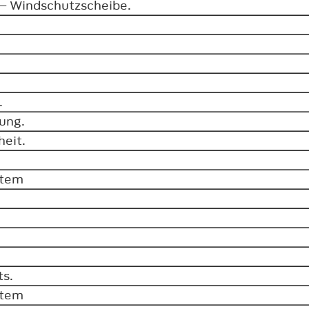
 – Windschutzscheibe.
s.
rung.
heit.
ystem
ts.
ystem