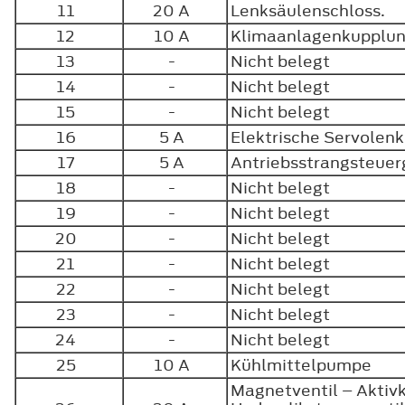
11
20 A
Lenksäulenschloss.
12
10 A
Klimaanlagenkupplu
13
-
Nicht belegt
14
-
Nicht belegt
15
-
Nicht belegt
16
5 A
Elektrische Servole
17
5 A
Antriebsstrangsteue
18
-
Nicht belegt
19
-
Nicht belegt
20
-
Nicht belegt
21
-
Nicht belegt
22
-
Nicht belegt
23
-
Nicht belegt
24
-
Nicht belegt
25
10 A
Kühlmittelpumpe
Magnetventil – Aktiv