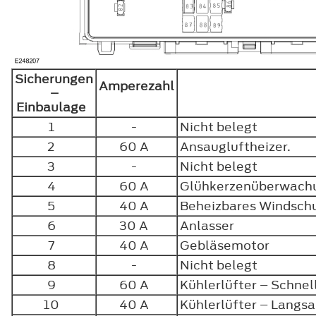
Sicherungen
Amperezahl
–
Einbaulage
1
-
Nicht belegt
2
60 A
Ansaugluftheizer.
3
-
Nicht belegt
4
60 A
Glühkerzenüberwach
5
40 A
Beheizbares Windsch
6
30 A
Anlasser
7
40 A
Gebläsemotor
8
-
Nicht belegt
9
60 A
Kühlerlüfter – Schne
10
40 A
Kühlerlüfter – Lang