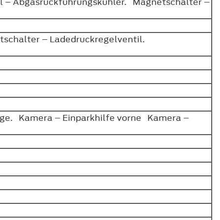
il – Abgasrückführungskühler. Magnetschalter –
schalter – Ladedruckregelventil.
ge. Kamera – Einparkhilfe vorne Kamera –