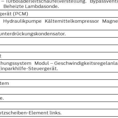
l – Turboladerleitschaufelverstellung. Bypassvent
l. Beheizte Lambdasonde.
rgerät (PCM)
e. Hydraulikpumpe Kältemittelkompressor Magnet
r
unterdrückungskondensator.
ät
chungssystem Modul – Geschwindigkeitsregelanla
Einparkhilfe-Steuergerät.
ystem
ze.
utzscheiben-Element links.