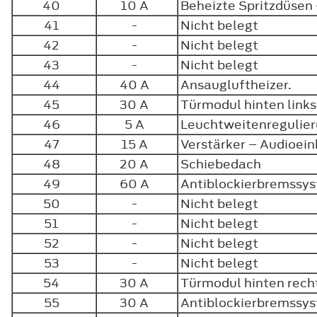
40
10 A
Beheizte Spritzdüsen
41
-
Nicht belegt
42
-
Nicht belegt
43
-
Nicht belegt
44
40 A
Ansaugluftheizer.
45
30 A
Türmodul hinten link
46
5 A
Leuchtweitenregulie
47
15 A
Verstärker – Audioein
48
20 A
Schiebedach
49
60 A
Antiblockierbremss
50
-
Nicht belegt
51
-
Nicht belegt
52
-
Nicht belegt
53
-
Nicht belegt
54
30 A
Türmodul hinten rech
55
30 A
Antiblockierbremss