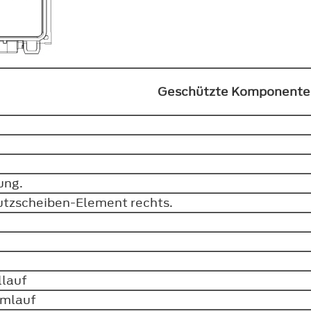
Geschützte Komponent
ung.
utzscheiben-Element rechts.
lllauf
samlauf