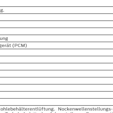
ng.
nkung
rgerät (PCM)
kohlebehälterentlüftung. Nockenwellenstellungs-