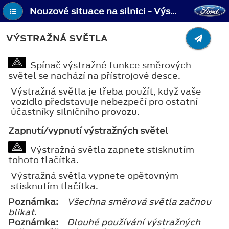
Nouzové situace na silnici - Výstražná světla
VÝSTRAŽNÁ SVĚTLA
Spínač výstražné funkce směrových
světel se nachází na přístrojové desce.
Výstražná světla je třeba použít, když vaše
vozidlo představuje nebezpečí pro ostatní
účastníky silničního provozu.
Zapnutí/vypnutí výstražných světel
Výstražná světla zapnete stisknutím
tohoto tlačítka.
Výstražná světla vypnete opětovným
stisknutím tlačítka.
Poznámka:
Všechna směrová světla začnou
blikat.
Poznámka:
Dlouhé používání výstražných