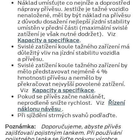
Náklad umísťujte co nejníže a doprostřed
nápravy přívěsu. Jestliže je tažné vozidlo
nenaložené, měl by být náklad na přívěsu
z důvodu dosažení nejlepší jízdní stability
umístěn v přední části (maximální svislé
zatížení je však nutné dodržet). Viz
Kapacity a specifikace
.
Svislé zatížení koule tažného zařízení má
důležitý vliv na jízdní stabilitu vozidla
a přívěsu.
Svislé zatížení koule tažného zařízení by
mělo představovat nejméně 4 %
hmotnosti přívěsu a nemělo by
překračovat nejvyšší povolené zatížení.
Viz
Kapacity a specifikace
.
Pokud se přívěs začne naklánět,
neprodleně snižte rychlost. Viz
Řízení
náklonu návěsu
.
Při sjíždění strmých svahů podřaďte.
Poznámka:
Doporučujeme, abyste přívěs
zajišťovali pojistným lankem. Při používání
pojistného lanka se řiďte pokyny výrobce.