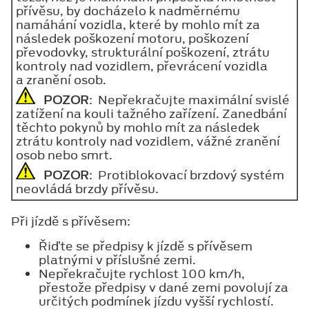
přívěsu, by docházelo k nadměrnému
namáhání vozidla, které by mohlo mít za
následek poškození motoru, poškození
převodovky, strukturální poškození, ztrátu
kontroly nad vozidlem, převrácení vozidla
a zranění osob.
POZOR
: Nepřekračujte maximální svislé
zatížení na kouli tažného zařízení. Zanedbání
těchto pokynů by mohlo mít za následek
ztrátu kontroly nad vozidlem, vážné zranění
osob nebo smrt.
POZOR
: Protiblokovací brzdový systém
neovládá brzdy přívěsu.
Při jízdě s přívěsem:
Řiďte se předpisy k jízdě s přívěsem
platnými v příslušné zemi.
Nepřekračujte rychlost 100 km/h,
přestože předpisy v dané zemi povolují za
určitých podmínek jízdu vyšší rychlostí.