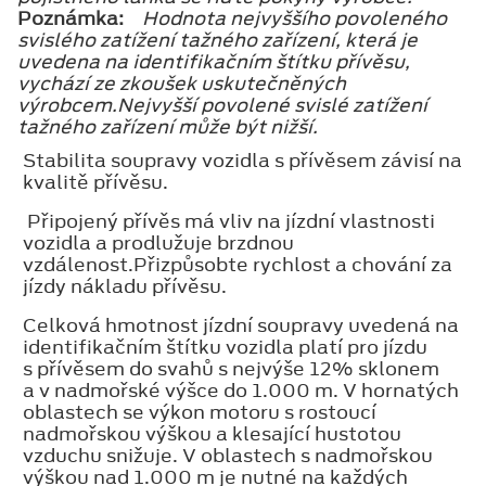
Poznámka:
Hodnota nejvyššího povoleného
svislého zatížení tažného zařízení, která je
uvedena na identifikačním štítku přívěsu,
vychází ze zkoušek uskutečněných
výrobcem.Nejvyšší povolené svislé zatížení
tažného zařízení může být nižší.
Stabilita soupravy vozidla s přívěsem závisí na
kvalitě přívěsu.
Připojený přívěs má vliv na jízdní vlastnosti
vozidla a prodlužuje brzdnou
vzdálenost.Přizpůsobte rychlost a chování za
jízdy nákladu přívěsu.
Celková hmotnost jízdní soupravy uvedená na
identifikačním štítku vozidla platí pro jízdu
s přívěsem do svahů s nejvýše 12% sklonem
a v nadmořské výšce do 1.000 m. V hornatých
oblastech se výkon motoru s rostoucí
nadmořskou výškou a klesající hustotou
vzduchu snižuje. V oblastech s nadmořskou
výškou nad 1.000 m je nutné na každých