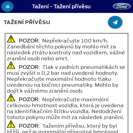
Tažení - Tažení přívěsu
TAŽENÍ PŘÍVĚSU
POZOR
: Nepřekračujte 100 km/h.
Zanedbání těchto pokynů by mohlo mít za
následek ztrátu kontroly nad vozidlem, vážné
zranění osob nebo smrt.
POZOR
: Tlak v zadních pneumatikách se
musí zvýšit o 0,2 bar nad uvedené hodnoty.
Nepřekračujte maximální hodnotu tlaku
uvedenou na bočnici pneumatiky. Mohlo by
dojít k vážnému zranění osob.
POZOR
: Nepřekračujte maximální
celkovou hmotnost vozidla, která je uvedena
na identifikačním štítku vozidla. Nedodržení
tohoto pokynu může mít za následek zranění.
POZOR
: Tažením přívěsu, který by byl
těžší, než je maximální přípustná hmotnost