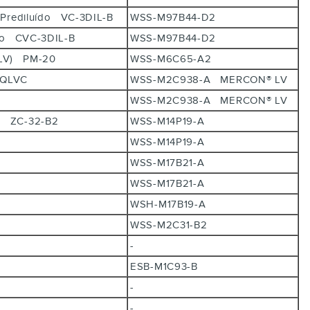
nge Prediluído VC-3DIL-B
WSS-M97B44-D2
luído CVC-3DIL-B
WSS-M97B44-D2
d (LV) PM-20
WSS-M6C65-A2
10-QLVC
WSS-M2C938-A MERCON® LV
WSS-M2C938-A MERCON® LV
aft® ZC-32-B2
WSS-M14P19-A
WSS-M14P19-A
WSS-M17B21-A
WSS-M17B21-A
WSH-M17B19-A
WSS-M2C31-B2
-
ESB-M1C93-B
-
-