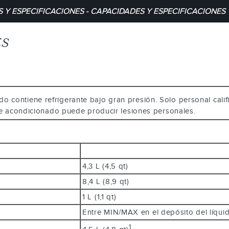
 Y ESPECIFICACIONES - CAPACIDADES Y ESPECIFICACIONES
ES
ado contiene refrigerante bajo gran presión. Solo personal cal
aire acondicionado puede producir lesiones personales.
4,3 L (4,5 qt)
8,4 L (8,9 qt)
1 L (1,1 qt)
Entre MIN/MAX en el depósito del líqu
1