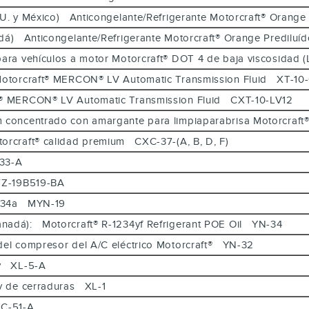
. UU. y México) Anticongelante/Refrigerante Motorcraft® Ora
anadá) Anticongelante/Refrigerante Motorcraft® Orange Predi
 para vehículos a motor Motorcraft® DOT 4 de baja viscosida
): Motorcraft® MERCON® LV Automatic Transmission Fluid XT-
aft® MERCON® LV Automatic Transmission Fluid CXT-10-LV12
um concentrado con amargante para limpiaparabrisa Motorcr
torcraft® calidad premium CXC-37-(A, B, D, F)
N-33-A
HS7Z-19B519-BA
 R-134a MYN-19
Canadá): Motorcraft® R-1234yf Refrigerant POE Oil YN-34
 del compresor del A/C eléctrico Motorcraft® YN-32
ray XL-5-A
e y de cerraduras XL-1
CXC-51-A