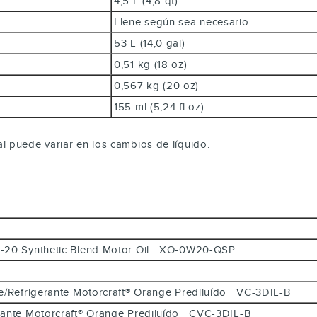
4,5 L (4,8 qt)
Llene según sea necesario
53 L (14,0 gal)
0,51 kg (18 oz)
0,567 kg (20 oz)
155 ml (5,24 fl oz)
 puede variar en los cambios de líquido.
 0W-20 Synthetic Blend Motor Oil XO-0W20-QSP
nte/Refrigerante Motorcraft® Orange Prediluído VC-3DIL-B
erante Motorcraft® Orange Prediluído CVC-3DIL-B