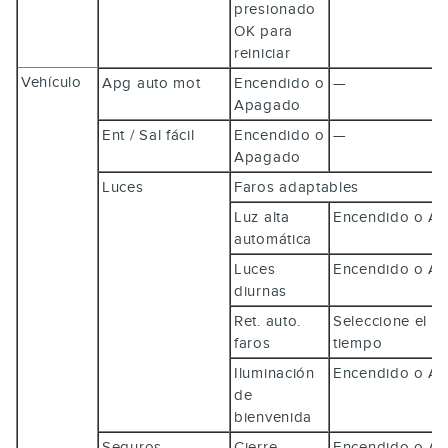
presionado
OK
para
reiniciar
Vehículo
Apg auto mot
Encendido o
—
Apagado
Ent / Sal fácil
Encendido o
—
Apagado
Luces
Faros adaptables
Luz alta
Encendido o 
automática
Luces
Encendido o 
diurnas
Ret. auto.
Seleccione el in
faros
tiempo
Iluminación
Encendido o 
de
bienvenida
Seguros
Cierre
Encendido o 