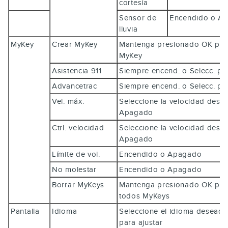
cortesía
Sensor de
Encendido o 
lluvia
MyKey
Crear MyKey
Mantenga presionado
OK
par
MyKey
Asistencia 911
Siempre encend. o Selecc. p
Advancetrac
Siempre encend. o Selecc. p
Vel. máx.
Seleccione la velocidad dese
Apagado
Ctrl. velocidad
Seleccione la velocidad dese
Apagado
Límite de vol.
Encendido o Apagado
No molestar
Encendido o Apagado
Borrar MyKeys
Mantenga presionado
OK
par
todos MyKeys
Pantalla
Idioma
Seleccione el idioma deseado
para ajustar