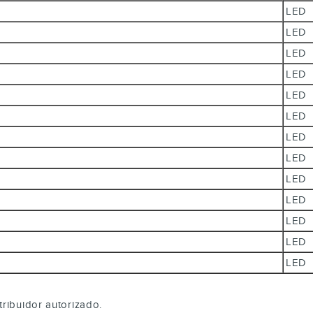
LE
LE
LE
LE
LE
LE
LE
LE
LE
LE
LE
LE
LE
tribuidor autorizado.