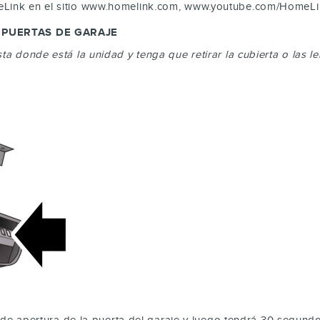
meLink en el sitio www.homelink.com, www.youtube.com/HomeLi
 PUERTAS DE GARAJE
ta donde está la unidad y tenga que retirar la cubierta o las le
de apertura de la puerta del garaje y luego tendrá 30 segund