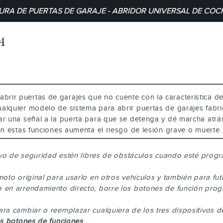
URA DE PUERTAS DE GARAJE - ABRIDOR UNIVERSAL DE CO
A
abrir puertas de garajes que no cuente con la característica 
lquier modelo de sistema para abrir puertas de garajes fabric
ar una señal a la puerta para que se detenga y dé marcha atrá
in estas funciones aumenta el riesgo de lesión grave o muerte.
tivo de seguridad estén libres de obstáculos cuando esté pro
moto original para usarlo en otros vehículos y también para f
 en arrendamiento directo, borre los botones de función pro
ra cambiar o reemplazar cualquiera de los tres dispositivos d
s botones de funciones
.