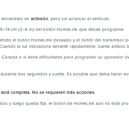
el encendido en
activado
, pero sin arrancar el vehículo.
 a 5–14 cm (2–6 in) del botón HomeLink que desea programar.
do el botón HomeLink deseado y el botón del transmisor portá
ando la luz indicadora destelle rápidamente, suelte ambos bot
Canadá o si tiene dificultades para programar su operador de 
ante dos segundos y suelte. Es posible que deba hacer esto d
 está completa. No se requieren más acciones.
ndos y luego queda fija, el botón de HomeLink aún no está p